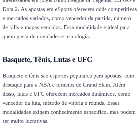
Dota 2. As apostas em eSports oferecem odds competitivas
e mercados variados, como vencedor da partida, número
de kills e mapas vencidos. Essa modalidade é ideal para
quem gosta de novidades e tecnologia.
Basquete, Tênis, Lutas e UFC
Basquete e tênis são esportes populares para apostas, com
destaque para a NBA e torneios de Grand Slam. Além
disso, lutas e UFC oferecem mercados dinâmicos, como
vencedor da luta, método de vitória e rounds. Essas
modalidades exigem conhecimento específico, mas podem
ser muito lucrativas.