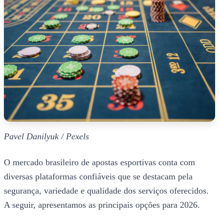
Pavel Danilyuk / Pexels
O mercado brasileiro de apostas esportivas conta com
diversas plataformas confiáveis que se destacam pela
segurança, variedade e qualidade dos serviços oferecidos.
A seguir, apresentamos as principais opções para 2026.