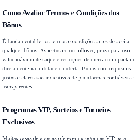
Como Avaliar Termos e Condições dos
Bônus
É fundamental ler os termos e condições antes de aceitar
qualquer bônus. Aspectos como rollover, prazo para uso,
valor máximo de saque e restrições de mercado impactam
diretamente na utilidade da oferta. Bônus com requisitos
justos e claros são indicativos de plataformas confiáveis e
transparentes.
Programas VIP, Sorteios e Torneios
Exclusivos
Muitas casas de apostas oferecem programas VIP para