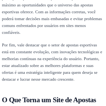
máximo as oportunidades que o universo das apostas
esportivas oferece. Com as informações corretas, você
poderá tomar decisões mais embasadas e evitar problemas
comuns enfrentados por usuários em sites menos
confiáveis.
Por fim, vale destacar que o setor de apostas esportivas
está em constante evolução, com inovações tecnológicas e
melhorias contínuas na experiência do usuário. Portanto,
estar atualizado sobre as melhores plataformas e suas
ofertas é uma estratégia inteligente para quem deseja se
destacar e lucrar nesse mercado crescente.
O Que Torna um Site de Apostas