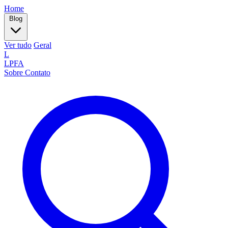
Home
Blog
Ver tudo
Geral
L
LPFA
Sobre
Contato