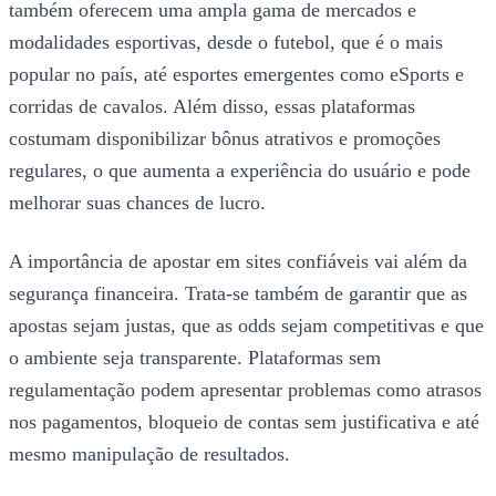
também oferecem uma ampla gama de mercados e
modalidades esportivas, desde o futebol, que é o mais
popular no país, até esportes emergentes como eSports e
corridas de cavalos. Além disso, essas plataformas
costumam disponibilizar bônus atrativos e promoções
regulares, o que aumenta a experiência do usuário e pode
melhorar suas chances de lucro.
A importância de apostar em sites confiáveis vai além da
segurança financeira. Trata-se também de garantir que as
apostas sejam justas, que as odds sejam competitivas e que
o ambiente seja transparente. Plataformas sem
regulamentação podem apresentar problemas como atrasos
nos pagamentos, bloqueio de contas sem justificativa e até
mesmo manipulação de resultados.