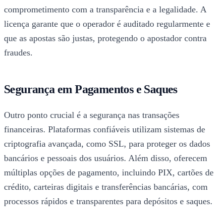
comprometimento com a transparência e a legalidade. A
licença garante que o operador é auditado regularmente e
que as apostas são justas, protegendo o apostador contra
fraudes.
Segurança em Pagamentos e Saques
Outro ponto crucial é a segurança nas transações
financeiras. Plataformas confiáveis utilizam sistemas de
criptografia avançada, como SSL, para proteger os dados
bancários e pessoais dos usuários. Além disso, oferecem
múltiplas opções de pagamento, incluindo PIX, cartões de
crédito, carteiras digitais e transferências bancárias, com
processos rápidos e transparentes para depósitos e saques.