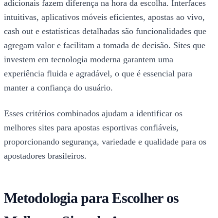
adicionais fazem diferença na hora da escolha. Interfaces
intuitivas, aplicativos móveis eficientes, apostas ao vivo,
cash out e estatísticas detalhadas são funcionalidades que
agregam valor e facilitam a tomada de decisão. Sites que
investem em tecnologia moderna garantem uma
experiência fluida e agradável, o que é essencial para
manter a confiança do usuário.
Esses critérios combinados ajudam a identificar os
melhores sites para apostas esportivas confiáveis,
proporcionando segurança, variedade e qualidade para os
apostadores brasileiros.
Metodologia para Escolher os