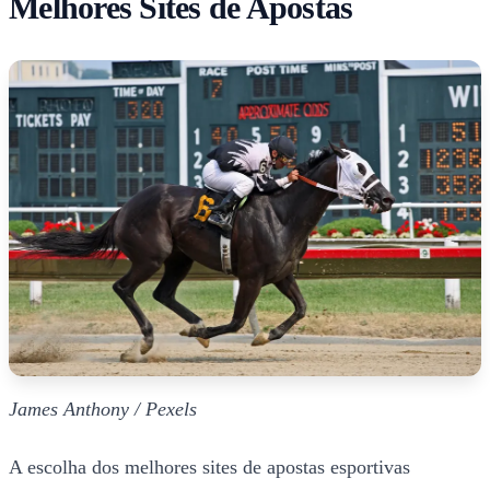
Melhores Sites de Apostas
James Anthony / Pexels
A escolha dos melhores sites de apostas esportivas