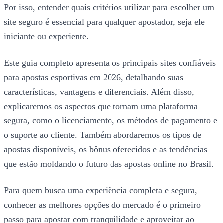
Por isso, entender quais critérios utilizar para escolher um
site seguro é essencial para qualquer apostador, seja ele
iniciante ou experiente.
Este guia completo apresenta os principais sites confiáveis
para apostas esportivas em 2026, detalhando suas
características, vantagens e diferenciais. Além disso,
explicaremos os aspectos que tornam uma plataforma
segura, como o licenciamento, os métodos de pagamento e
o suporte ao cliente. Também abordaremos os tipos de
apostas disponíveis, os bônus oferecidos e as tendências
que estão moldando o futuro das apostas online no Brasil.
Para quem busca uma experiência completa e segura,
conhecer as melhores opções do mercado é o primeiro
passo para apostar com tranquilidade e aproveitar ao