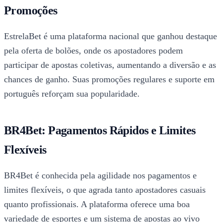
Promoções
EstrelaBet é uma plataforma nacional que ganhou destaque
pela oferta de bolões, onde os apostadores podem
participar de apostas coletivas, aumentando a diversão e as
chances de ganho. Suas promoções regulares e suporte em
português reforçam sua popularidade.
BR4Bet: Pagamentos Rápidos e Limites
Flexíveis
BR4Bet é conhecida pela agilidade nos pagamentos e
limites flexíveis, o que agrada tanto apostadores casuais
quanto profissionais. A plataforma oferece uma boa
variedade de esportes e um sistema de apostas ao vivo