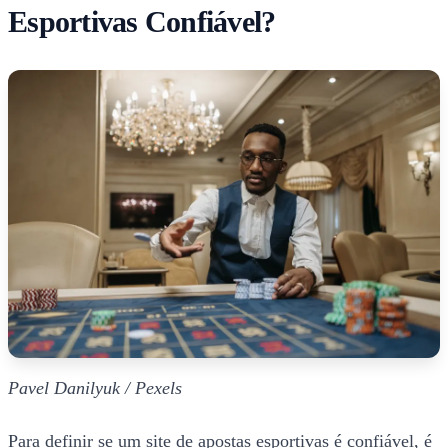
Esportivas Confiável?
Pavel Danilyuk / Pexels
Para definir se um site de apostas esportivas é confiável, é