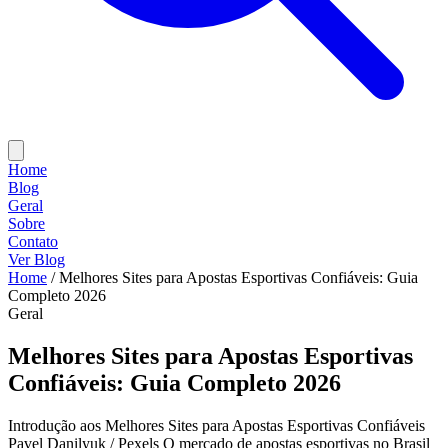
Home
Blog
Geral
Sobre
Contato
Ver Blog
Home
/
Melhores Sites para Apostas Esportivas Confiáveis: Guia
Completo 2026
Geral
Melhores Sites para Apostas Esportivas
Confiáveis: Guia Completo 2026
Introdução aos Melhores Sites para Apostas Esportivas Confiáveis
Pavel Danilyuk / Pexels O mercado de apostas esportivas no Brasil