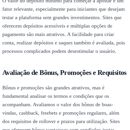
O valor do depósito mínimo para começar a apostar é um
fator relevante, especialmente para iniciantes que desejam
testar a plataforma sem grandes investimentos. Sites que
oferecem depósitos acessíveis e múltiplas opções de
pagamento são mais atrativos. A facilidade para criar
conta, realizar depósitos e saques também é avaliada, pois
processos complicados podem desestimular o usuário.
Avaliação de Bônus, Promoções e Requisitos
Bônus e promoções são grandes atrativos, mas é
fundamental analisar os termos e condições que os
acompanham. Avaliamos o valor dos bônus de boas-
vindas, cashback, freebets e promoções regulares, além
dos requisitos de rollover e prazos para utilização. Sites
que oferecem bônus vantajosos com condições justas