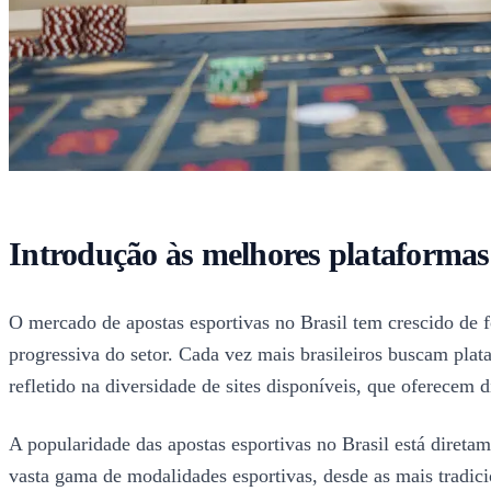
Introdução às melhores plataformas 
O mercado de apostas esportivas no Brasil tem crescido de 
progressiva do setor. Cada vez mais brasileiros buscam plata
refletido na diversidade de sites disponíveis, que oferecem d
A popularidade das apostas esportivas no Brasil está direta
vasta gama de modalidades esportivas, desde as mais tradici