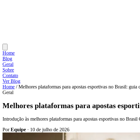
Home
Blog
Geral
Sobre
Contato
Ver Blog
Home
/
Melhores plataformas para apostas esportivas no Brasil: guia
Geral
Melhores plataformas para apostas esporti
Introdução às melhores plataformas para apostas esportivas no Brasil
Por
Equipe
·
10 de julho de 2026