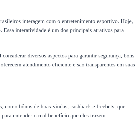
rasileiros interagem com o entretenimento esportivo. Hoje,
Essa interatividade é um dos principais atrativos para
 considerar diversos aspectos para garantir segurança, bons
 oferecem atendimento eficiente e são transparentes em suas
s, como bônus de boas-vindas, cashback e freebets, que
 para entender o real benefício que eles trazem.