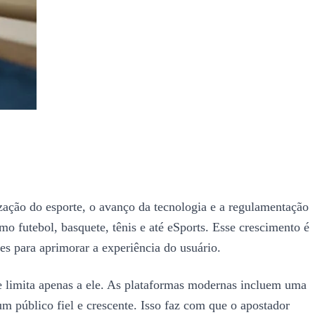
zação do esporte, o avanço da tecnologia e a regulamentação
mo futebol, basquete, tênis e até eSports. Esse crescimento é
res para aprimorar a experiência do usuário.
se limita apenas a ele. As plataformas modernas incluem uma
m público fiel e crescente. Isso faz com que o apostador