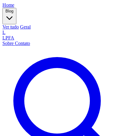
Home
Blog
Ver tudo
Geral
L
LPFA
Sobre
Contato