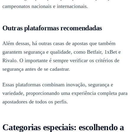
campeonatos nacionais e internacionais.
Outras plataformas recomendadas
Além dessas, há outras casas de apostas que também
garantem segurança e qualidade, como Betfair, 1xBet e
Rivalo. O importante é sempre verificar os critérios de
segurança antes de se cadastrar.
Essas plataformas combinam inovação, segurança e
variedade, proporcionando uma experiência completa para
apostadores de todos os perfis.
Categorias especiais: escolhendo a