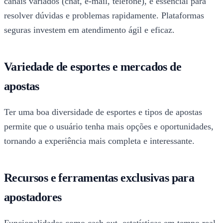
canais variados (chat, e-mail, telefone), é essencial para
resolver dúvidas e problemas rapidamente. Plataformas
seguras investem em atendimento ágil e eficaz.
Variedade de esportes e mercados de
apostas
Ter uma boa diversidade de esportes e tipos de apostas
permite que o usuário tenha mais opções e oportunidades,
tornando a experiência mais completa e interessante.
Recursos e ferramentas exclusivas para
apostadores