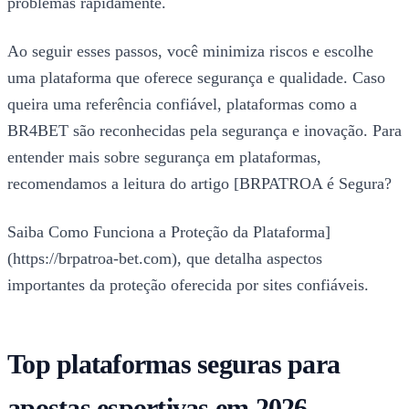
problemas rapidamente.
Ao seguir esses passos, você minimiza riscos e escolhe
uma plataforma que oferece segurança e qualidade. Caso
queira uma referência confiável, plataformas como a
BR4BET são reconhecidas pela segurança e inovação. Para
entender mais sobre segurança em plataformas,
recomendamos a leitura do artigo [BRPATROA é Segura?
Saiba Como Funciona a Proteção da Plataforma]
(https://brpatroa-bet.com), que detalha aspectos
importantes da proteção oferecida por sites confiáveis.
Top plataformas seguras para
apostas esportivas em 2026