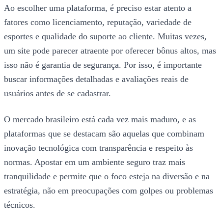
Ao escolher uma plataforma, é preciso estar atento a
fatores como licenciamento, reputação, variedade de
esportes e qualidade do suporte ao cliente. Muitas vezes,
um site pode parecer atraente por oferecer bônus altos, mas
isso não é garantia de segurança. Por isso, é importante
buscar informações detalhadas e avaliações reais de
usuários antes de se cadastrar.
O mercado brasileiro está cada vez mais maduro, e as
plataformas que se destacam são aquelas que combinam
inovação tecnológica com transparência e respeito às
normas. Apostar em um ambiente seguro traz mais
tranquilidade e permite que o foco esteja na diversão e na
estratégia, não em preocupações com golpes ou problemas
técnicos.