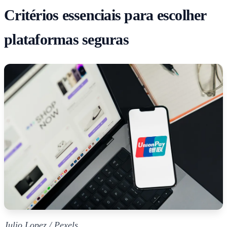
Critérios essenciais para escolher
plataformas seguras
Julio Lopez / Pexels