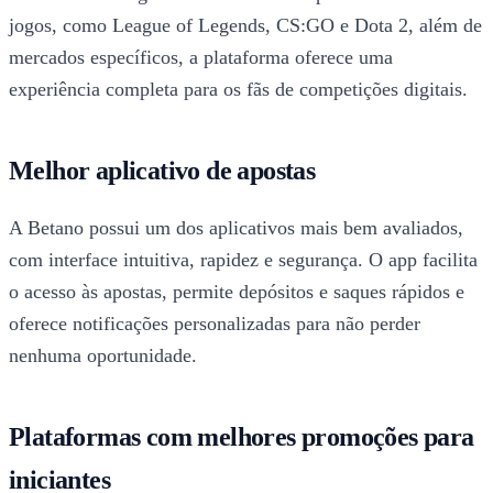
jogos, como League of Legends, CS:GO e Dota 2, além de
mercados específicos, a plataforma oferece uma
experiência completa para os fãs de competições digitais.
Melhor aplicativo de apostas
A Betano possui um dos aplicativos mais bem avaliados,
com interface intuitiva, rapidez e segurança. O app facilita
o acesso às apostas, permite depósitos e saques rápidos e
oferece notificações personalizadas para não perder
nenhuma oportunidade.
Plataformas com melhores promoções para
iniciantes