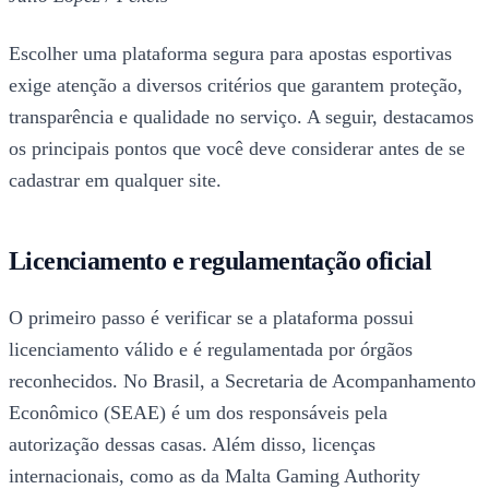
Escolher uma plataforma segura para apostas esportivas
exige atenção a diversos critérios que garantem proteção,
transparência e qualidade no serviço. A seguir, destacamos
os principais pontos que você deve considerar antes de se
cadastrar em qualquer site.
Licenciamento e regulamentação oficial
O primeiro passo é verificar se a plataforma possui
licenciamento válido e é regulamentada por órgãos
reconhecidos. No Brasil, a Secretaria de Acompanhamento
Econômico (SEAE) é um dos responsáveis pela
autorização dessas casas. Além disso, licenças
internacionais, como as da Malta Gaming Authority