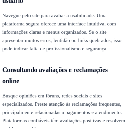
usuário
Navegue pelo site para avaliar a usabilidade. Uma
plataforma segura oferece uma interface intuitiva, com
informações claras e menus organizados. Se o site
apresentar muitos erros, lentidão ou links quebrados, isso
pode indicar falta de profissionalismo e segurança.
Consultando avaliações e reclamações
online
Busque opiniões em fóruns, redes sociais e sites
especializados. Preste atenção às reclamações frequentes,
principalmente relacionadas a pagamentos e atendimento.
Plataformas confiáveis têm avaliações positivas e resolvem