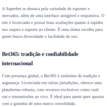
A Superbet se destaca pela variedade de esportes e
mercados, além de uma interface amigável e responsiva. O
site é licenciado e possui boas avaliações quanto à rapidez
nos saques e suporte ao cliente. É uma ótima escolha para
quem busca diversidade e facilidade de uso.
Bet365: tradição e confiabilidade
internacional
Com presença global, a Bet365 é sinônimo de tradição e
segurança. Licenciada em várias jurisdições, oferece uma
plataforma robusta, com recursos exclusivos como cash
out e transmissões ao vivo. É ideal para quem quer apostar
com a garantia de uma marca consolidada.