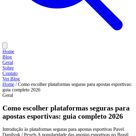
Home
Blog
Geral
Sobre
Contato
Ver Blog
Home
/
Como escolher plataformas seguras para apostas esportivas:
guia completo 2026
Geral
Como escolher plataformas seguras para
apostas esportivas: guia completo 2026
Introdução às plataformas seguras para apostas esportivas Pavel
Danilyuk / Pexels A popularidade das apostas esportivas no Brasil