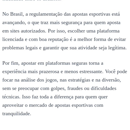
No Brasil, a regulamentação das apostas esportivas está
avançando, o que traz mais segurança para quem aposta
em sites autorizados. Por isso, escolher uma plataforma
licenciada e com boa reputação é a melhor forma de evitar
problemas legais e garantir que sua atividade seja legítima.
Por fim, apostar em plataformas seguras torna a
experiência mais prazerosa e menos estressante. Você pode
focar na análise dos jogos, nas estratégias e na diversão,
sem se preocupar com golpes, fraudes ou dificuldades
técnicas. Isso faz toda a diferença para quem quer
aproveitar o mercado de apostas esportivas com
tranquilidade.