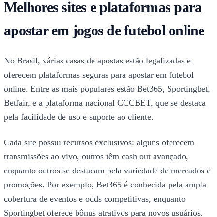
Melhores sites e plataformas para
apostar em jogos de futebol online
No Brasil, várias casas de apostas estão legalizadas e
oferecem plataformas seguras para apostar em futebol
online. Entre as mais populares estão Bet365, Sportingbet,
Betfair, e a plataforma nacional CCCBET, que se destaca
pela facilidade de uso e suporte ao cliente.
Cada site possui recursos exclusivos: alguns oferecem
transmissões ao vivo, outros têm cash out avançado,
enquanto outros se destacam pela variedade de mercados e
promoções. Por exemplo, Bet365 é conhecida pela ampla
cobertura de eventos e odds competitivas, enquanto
Sportingbet oferece bônus atrativos para novos usuários.