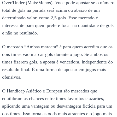
Over/Under (Mais/Menos). Você pode apostar se o número
total de gols na partida será acima ou abaixo de um
determinado valor, como 2,5 gols. Esse mercado é
interessante para quem prefere focar na quantidade de gols
e não no resultado.
O mercado “Ambas marcam” é para quem acredita que os
dois times vão marcar gols durante o jogo. Se ambos os
times fizerem gols, a aposta é vencedora, independente do
resultado final. É uma forma de apostar em jogos mais
ofensivos.
O Handicap Asiático e Europeu são mercados que
equilibram as chances entre times favoritos e azarões,
aplicando uma vantagem ou desvantagem fictícia para um
dos times. Isso torna as odds mais atraentes e o jogo mais