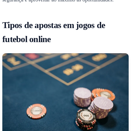
Tipos de apostas em jogos de
futebol online