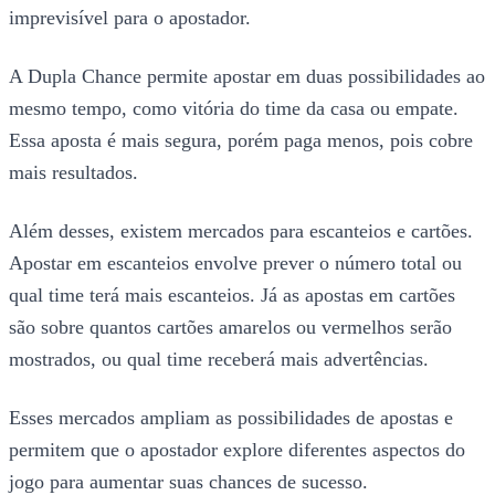
imprevisível para o apostador.
A Dupla Chance permite apostar em duas possibilidades ao
mesmo tempo, como vitória do time da casa ou empate.
Essa aposta é mais segura, porém paga menos, pois cobre
mais resultados.
Além desses, existem mercados para escanteios e cartões.
Apostar em escanteios envolve prever o número total ou
qual time terá mais escanteios. Já as apostas em cartões
são sobre quantos cartões amarelos ou vermelhos serão
mostrados, ou qual time receberá mais advertências.
Esses mercados ampliam as possibilidades de apostas e
permitem que o apostador explore diferentes aspectos do
jogo para aumentar suas chances de sucesso.