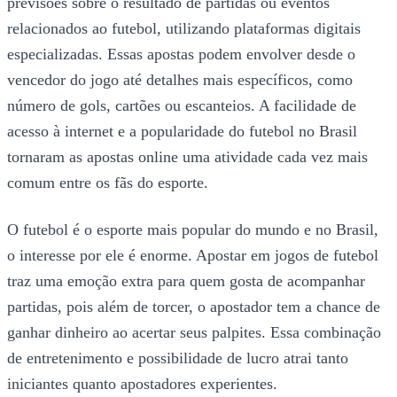
previsões sobre o resultado de partidas ou eventos
relacionados ao futebol, utilizando plataformas digitais
especializadas. Essas apostas podem envolver desde o
vencedor do jogo até detalhes mais específicos, como
número de gols, cartões ou escanteios. A facilidade de
acesso à internet e a popularidade do futebol no Brasil
tornaram as apostas online uma atividade cada vez mais
comum entre os fãs do esporte.
O futebol é o esporte mais popular do mundo e no Brasil,
o interesse por ele é enorme. Apostar em jogos de futebol
traz uma emoção extra para quem gosta de acompanhar
partidas, pois além de torcer, o apostador tem a chance de
ganhar dinheiro ao acertar seus palpites. Essa combinação
de entretenimento e possibilidade de lucro atrai tanto
iniciantes quanto apostadores experientes.