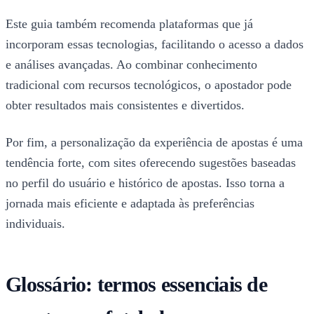
Este guia também recomenda plataformas que já
incorporam essas tecnologias, facilitando o acesso a dados
e análises avançadas. Ao combinar conhecimento
tradicional com recursos tecnológicos, o apostador pode
obter resultados mais consistentes e divertidos.
Por fim, a personalização da experiência de apostas é uma
tendência forte, com sites oferecendo sugestões baseadas
no perfil do usuário e histórico de apostas. Isso torna a
jornada mais eficiente e adaptada às preferências
individuais.
Glossário: termos essenciais de