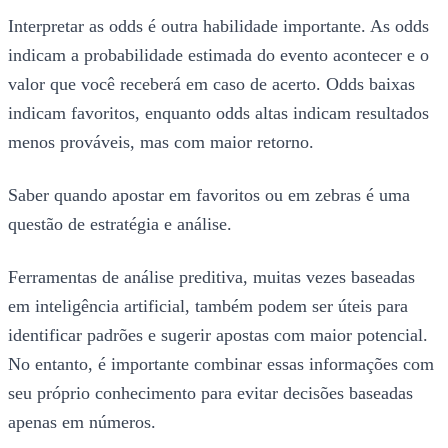
Interpretar as odds é outra habilidade importante. As odds
indicam a probabilidade estimada do evento acontecer e o
valor que você receberá em caso de acerto. Odds baixas
indicam favoritos, enquanto odds altas indicam resultados
menos prováveis, mas com maior retorno.
Saber quando apostar em favoritos ou em zebras é uma
questão de estratégia e análise.
Ferramentas de análise preditiva, muitas vezes baseadas
em inteligência artificial, também podem ser úteis para
identificar padrões e sugerir apostas com maior potencial.
No entanto, é importante combinar essas informações com
seu próprio conhecimento para evitar decisões baseadas
apenas em números.