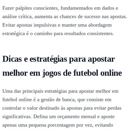
Fazer palpites conscientes, fundamentados em dados e
análise crítica, aumenta as chances de sucesso nas apostas.
Evitar apostas impulsivas e manter uma abordagem
estratégica é o caminho para resultados consistentes.
Dicas e estratégias para apostar
melhor em jogos de futebol online
Uma das principais estratégias para apostar melhor em
futebol online é a gestão de banca, que consiste em
controlar o valor destinado às apostas para evitar perdas
significativas. Defina um orçamento mensal e aposte
apenas uma pequena porcentagem por vez, evitando