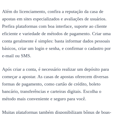
Além do licenciamento, confira a reputação da casa de
apostas em sites especializados e avaliações de usuários.
Prefira plataformas com boa interface, suporte ao cliente
eficiente e variedade de métodos de pagamento. Criar uma
conta geralmente é simples: basta informar dados pessoais
básicos, criar um login e senha, e confirmar o cadastro por
e-mail ou SMS.
Após criar a conta, é necessário realizar um depósito para
começar a apostar. As casas de apostas oferecem diversas
formas de pagamento, como cartão de crédito, boleto
bancário, transferências e carteiras digitais. Escolha o
método mais conveniente e seguro para você.
Muitas plataformas também disponibilizam bônus de boas-