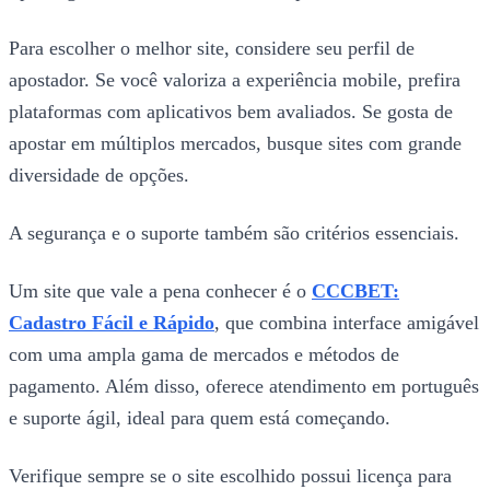
Para escolher o melhor site, considere seu perfil de
apostador. Se você valoriza a experiência mobile, prefira
plataformas com aplicativos bem avaliados. Se gosta de
apostar em múltiplos mercados, busque sites com grande
diversidade de opções.
A segurança e o suporte também são critérios essenciais.
Um site que vale a pena conhecer é o
CCCBET:
Cadastro Fácil e Rápido
, que combina interface amigável
com uma ampla gama de mercados e métodos de
pagamento. Além disso, oferece atendimento em português
e suporte ágil, ideal para quem está começando.
Verifique sempre se o site escolhido possui licença para