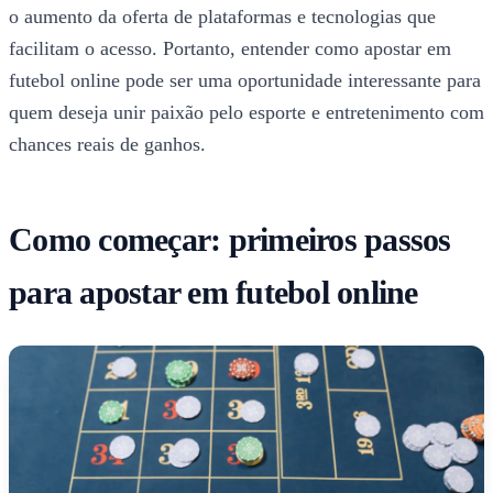
o aumento da oferta de plataformas e tecnologias que
facilitam o acesso. Portanto, entender como apostar em
futebol online pode ser uma oportunidade interessante para
quem deseja unir paixão pelo esporte e entretenimento com
chances reais de ganhos.
Como começar: primeiros passos
para apostar em futebol online