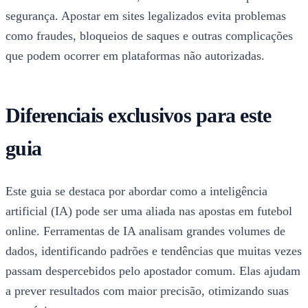
segurança. Apostar em sites legalizados evita problemas
como fraudes, bloqueios de saques e outras complicações
que podem ocorrer em plataformas não autorizadas.
Diferenciais exclusivos para este
guia
Este guia se destaca por abordar como a inteligência
artificial (IA) pode ser uma aliada nas apostas em futebol
online. Ferramentas de IA analisam grandes volumes de
dados, identificando padrões e tendências que muitas vezes
passam despercebidos pelo apostador comum. Elas ajudam
a prever resultados com maior precisão, otimizando suas