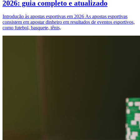
2026: guia completo e atualizado
Introdução às apostas esportivas em 2026 As apostas esportivas
consistem em apostar dinheiro em resultados de eventos esportivos,
como futebol, basquete, tênis,