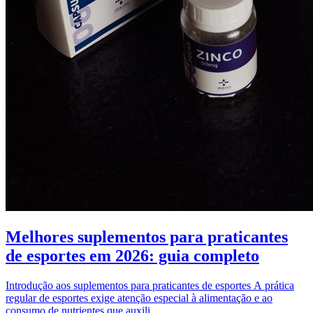
Melhores suplementos para praticantes
de esportes em 2026: guia completo
Introdução aos suplementos para praticantes de esportes A prática
regular de esportes exige atenção especial à alimentação e ao
consumo de nutrientes que auxili