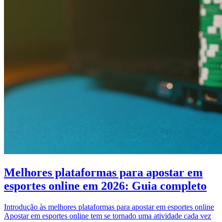
Melhores plataformas para apostar em
esportes online em 2026: Guia completo
Introdução às melhores plataformas para apostar em esportes online
Apostar em esportes online tem se tornado uma atividade cada vez