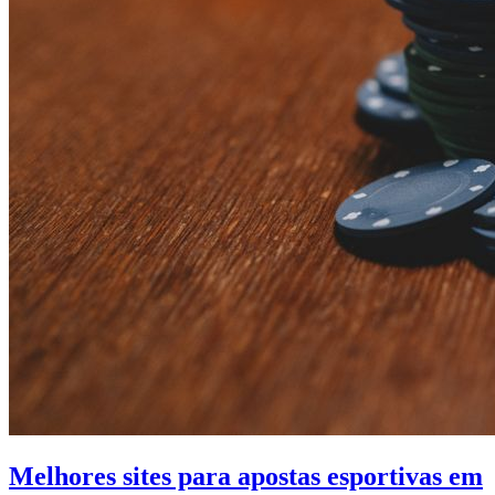
Melhores sites para apostas esportivas em