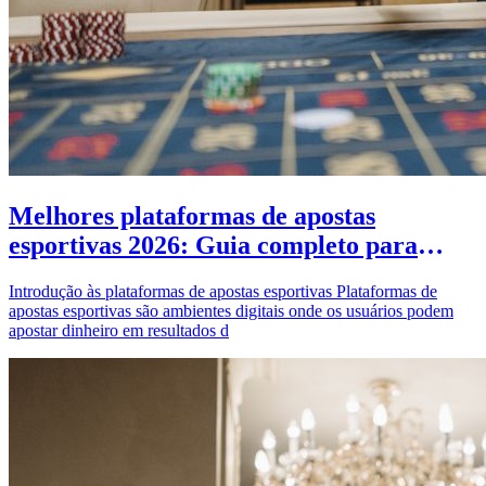
Melhores plataformas de apostas
esportivas 2026: Guia completo para
escolher a ideal
Introdução às plataformas de apostas esportivas Plataformas de
apostas esportivas são ambientes digitais onde os usuários podem
apostar dinheiro em resultados d