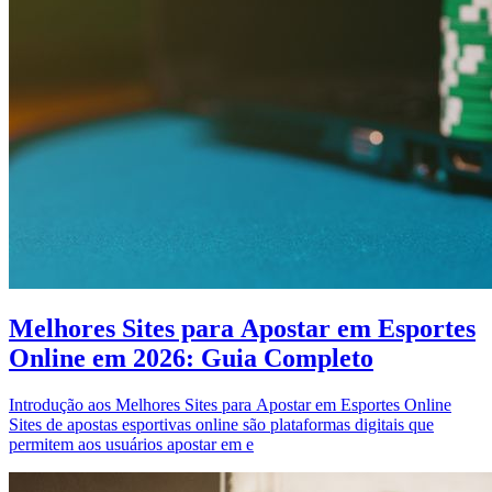
Melhores Sites para Apostar em Esportes
Online em 2026: Guia Completo
Introdução aos Melhores Sites para Apostar em Esportes Online
Sites de apostas esportivas online são plataformas digitais que
permitem aos usuários apostar em e