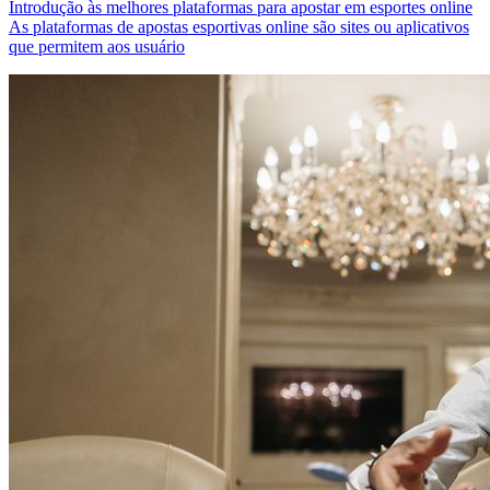
Introdução às melhores plataformas para apostar em esportes online
As plataformas de apostas esportivas online são sites ou aplicativos
que permitem aos usuário