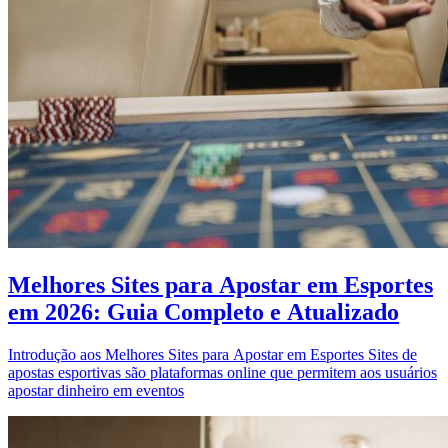
Melhores Sites para Apostar em Esportes
em 2026: Guia Completo e Atualizado
Introdução aos Melhores Sites para Apostar em Esportes Sites de
apostas esportivas são plataformas online que permitem aos usuários
apostar dinheiro em eventos