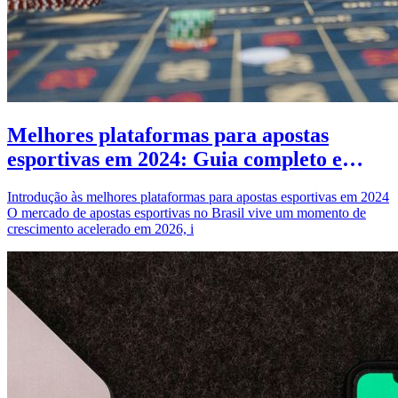
Melhores plataformas para apostas
esportivas em 2024: Guia completo e
atualizado 2026
Introdução às melhores plataformas para apostas esportivas em 2024
O mercado de apostas esportivas no Brasil vive um momento de
crescimento acelerado em 2026, i